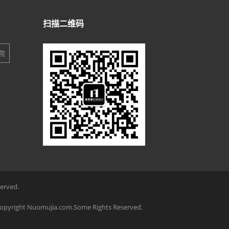
扫描二维码
院
served.
ia.com.Some Rights Reserved.