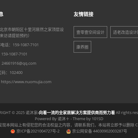
息
友情链接
北京市朝阳区十里河居然之家顶层设
壹零壹空间设计
适老改造设计
来访请提前预约）
话：159-1087-7101
康养圈
9-1087-7101
4661916@qq.com
码：102400
tps://www.nuomujia.com
RIGHT © 2025 诺沐家
-向着一流的全家居解决方案提供商而努力着
All rights re
Powered By
诺沐＋
- Theme by
101SD
有侵犯您的合法权益之内容，请联系我们，本站将立即予以删除 Copyright Nuomuj
京ICP备2021004727号-2
京公网安备 44030902003287号