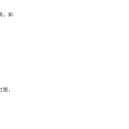
房。如
寸图，