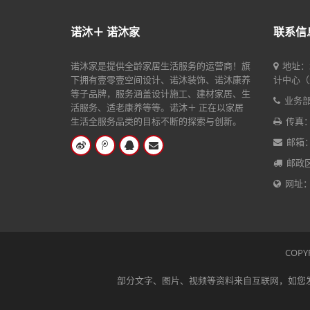
诺沐＋ 诺沐家
联系信
诺沐家是提供全龄家居生活服务的运营商！旗
地址：
下拥有壹零壹空间设计、诺沐装饰、诺沐康养
计中心（
等子品牌，服务涵盖设计施工、建材家居、生
业务部电
活服务、适老康养等等。诺沐＋ 正在以家居
生活全服务品类的目标不断的探索与创新。
传真：15
邮箱：2
邮政区
网址：ht
COPY
部分文字、图片、视频等资料来自互联网，如您发现本网站上