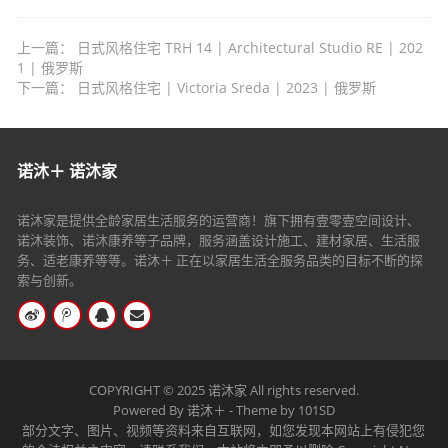
上一篇：
日式风格住宅 TRH 14 | Architectural Studio RE | 202
1 | 俄罗斯
下一篇：
日式风格住宅 | Victoria Sreda | 2023 | 俄罗斯
诺沐＋ 诺沐家
诺沐家是提供全龄家居生活服务的运营商！旗下拥有壹零壹空间设计、
诺沐装饰、诺沐康养等子品牌，服务涵盖设计施工、建材家居、生活服
务、适老康养等等。诺沐＋ 正在以家居生活全服务品类的目标不断的探
索与创新。
COPYRIGHT © 2025 诺沐家
All rights reserved.
Powered By
诺沐＋
- Theme by
101SD
部分文字、图片、视频等资料来自互联网，如您发现本网站上有侵犯您