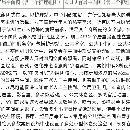
呈现组团式布局。以护理站为中心组织布局，方便认知症老人的
身需求进行选择。为了满足老年人的私密需求，所有居室内均
对于认知症老人特殊的病理需求，满足其自身所需的安全感，
照不同的装饰风格进行组团划分，项目4中每个居室设置独立
间 辅助性服务空间包括护理站、公共浴室、公共卫生间、公共
间。在案例组团设计中，通常会在平面中部设置护理站，其他
置，以方便护理人员对四周空间的照看，同时缩短工作动线，
医院设计形式，强化养老设施的“护理属性”。 案例中有8所设
站的设置，以“中央厨房”为组团核心，形成更加浓厚的居家感。
及的公共卫生间，既便于老人自主使用，也有助于护理人员根
，以尽可能促进认知症老人自主找到、使用卫生间。 4.室内
起居室、影音室、多功能活动厅、公共休息区、多感官活动室
弱，空间的尺度过大易导致人员数量多、噪音大，影响甚至阻
零”的空间布局形式，设置多个小型餐厅或活动区域，使每个餐
的交往环境。餐厅、起居厅等老年人常用的公共活动空间布置
时绝大多数案例设施中也设置了多处小型休息交流空间，例如