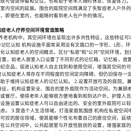
既可促进停留和交往，也有助于老年人随时休息、恢复体力。 
为室内空间的延展。围合的庭院空间既满足了失智症老人户外
求，即使在室内，也能随时看到老人在户外的情况。
 认知症老人疗养空间环境营造策略
养老机构中，其空间环境也呈现出许多共性特征，这些特征可
持记忆认知 机构设施平面常采用没有叉路口的一字形、L形、
化认知症老人的空间概念，区分“私密”和“公共”空间环境，划
设置，如老人居室入口设置了不同形式的记忆箱、记忆板，放
、纪念品，促进认知老人自主找到和使用空间，增强其空间的
管认知症老人常存在不同程度的空间定向障碍，但仍旧保存一
助于维持认知症老人的记忆认知。 2.设置开放可及的庭院，
特征，机构设置安全、围合的室外庭院作为活动空间。为兼顾
间或餐厅，使得老年人能够很方便地看到和到达户外，护理人
料设施设置认知症老人可以自由进出的、安全的室外庭院可以
虑。 3.营造个人生活领域，打造家庭氛围感 机构在私密空间
有可控的居住领域，使其能够个性化布置自己的居住空间，延
。在公共空间中，公共起居室与开放性厨房的设置，增强家庭