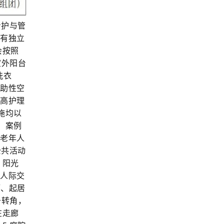
看护与管
配有独立
会按照
室外阳台
洗衣
辅助性空
提高护理
施均以
 案例
据老年人
公共活动
、阳光
碍人际交
厅、起居
于转角，
在走廊