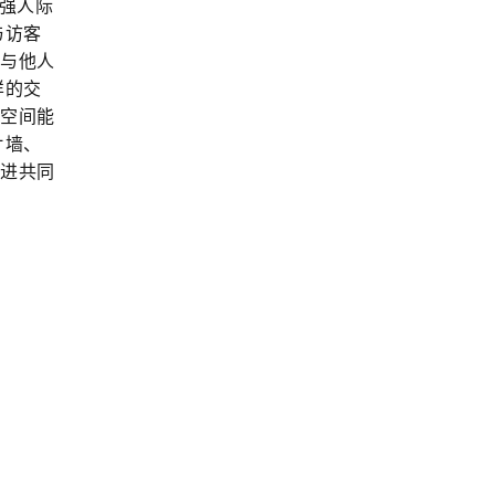
增强人际
与访客
人与他人
样的交
的空间能
片墙、
促进共同