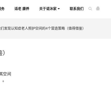
服务
适老 康养
关于诺沐家
联系我们
我们发现认知症老人照护空间的4个营造策略（值得借鉴）
鉴）
其空间
）。