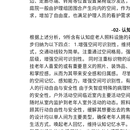
边、走廊尽端、转角等位置设置桌椅或沙发区，
庭院一般由护理组团围合产生向内的空间，作
求，增加了自由度，也满足护理人员的看护需
-02-
根据上述分析，9所含有认知症老人照料设施的
步归纳为以下四点： 1.增强空间可识别性，维
式，交通动线较为简单。注重通过空间格局，强
层级，增强空间可识别性。 同时注重标识物的
挂老年人喜爱的或有重要意义的照片、装饰品
和掌控感，从而为其带来安全感和归属感。 尽
的空间记忆、感知能力，增强空间可识别性，有
人的行动自由与安全性 由于失智症特殊的病理
的安全性，户外活动空间临近室内主要活动空
随时从室内监护到老年人室外活动的动态。照
顾其行动自由性与安全性，缓解其想要出去的焦
的设计均以单人间为主要类型，确保老年人拥
生活方式，唤起老人回忆，维持认知记忆水平