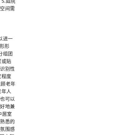
5.庭院
的空间需
以进一
环形形
分组团
置或贴
可识别性
定程度
兼顾老年
老年人
员也可以
较好地兼
中居室
续熟悉的
的氛围感