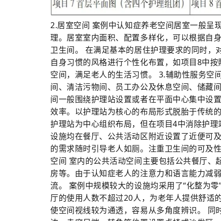
2.居室空间 案例中认知症养老空间居室一般
理。居室室内面积、配置多样化，可以根据自
卫生间。 在满足基本的居住护理要求的同时，
自身习惯的风格进行个性化布置，如项目8中按
空间，满足老人的生活习惯。 3.辅助性服务空
间、清洁污物间、员工办公及休息空间、储藏
间一般围绕护理站设置或者在平面中心集中设
效率。以护理站为核心的布局形式脱胎于传统的
护理站为中心组织布局，但在项目4中消除护理
设施均在餐厅、公共活动区附近设置了近便可
的需求随时引导老人如厕。注重卫生间的可及性
空间 室内的公共活动空间主要包括公共餐厅、
房等。由于认知症老人的注意力和语言能力减
流。 案例中规模较大的设施均采用了“化整为
厅的使用人数不超过20人，为老年人提供舒适
使空间视线较为通透，容易从多角度辨识。 同